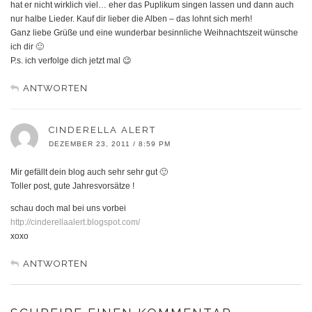
hat er nicht wirklich viel… eher das Puplikum singen lassen und dann auch
nur halbe Lieder. Kauf dir lieber die Alben – das lohnt sich merh!
Ganz liebe Grüße und eine wunderbar besinnliche Weihnachtszeit wünsche
ich dir 🙂
P.s. ich verfolge dich jetzt mal 😉
ANTWORTEN
CINDERELLA ALERT
DEZEMBER 23, 2011 / 8:59 PM
Mir gefällt dein blog auch sehr sehr gut 🙂
Toller post, gute Jahresvorsätze !
schau doch mal bei uns vorbei
http://cinderellaalert.blogspot.com/
xoxo
ANTWORTEN