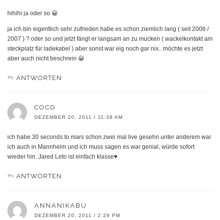
hihihi ja oder so 😀
ja ich bin eigentlich sehr zufrieden habe es schon ziemlich lang ( seit 2006 /
2007 ) ? oder so und jetzt fängt er langsam an zu mucken ( wackelkontakt am
steckplatz für ladekabel ) aber sonst war eig noch gar nix.. möchte es jetzt
aber auch nicht beschrein 😀
ANTWORTEN
COCO
DEZEMBER 20, 2011 / 11:38 AM
ich habe 30 seconds to mars schon zwei mal live gesehn unter anderem war
ich auch in Mannheim und ich muss sagen es war genial, würde sofort
wieder hin. Jared Leto ist einfach klasse♥
ANTWORTEN
ANNANIKABU
DEZEMBER 20, 2011 / 2:29 PM