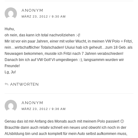
ANONYM
MÄRZ 23, 2012 / 9:30 AM
Huhu,
oh nein, das kann ich total nachvollziehen :-(!
Mir ist vor ein paar Jahren, einer mit voller Wucht, in meinen VW Polo = Fritzi,
rein…wirtschaftlicher Totalschaden! Uiuiui hab ich geheult…zum 18 Geb. als
Neuwagen bekommen, musste ich Fritzi nach 7 Jahren verabschieden!
Danach bin ich auf VW Golf VI umgestiegen :-), langsammm wurden wir
Freunde!
Lg, Ju!
ANTWORTEN
ANONYM
MÄRZ 23, 2012 / 9:36 AM
Genau das ist mir Anfang des Monats auch mit meinem Polo passiert 🙁
Brauchte dann auch relativ schnell ein neues und obwohl ich noch in der
AUsbildung bin und auch komplett für mein Auto selbst aufkommen muss,