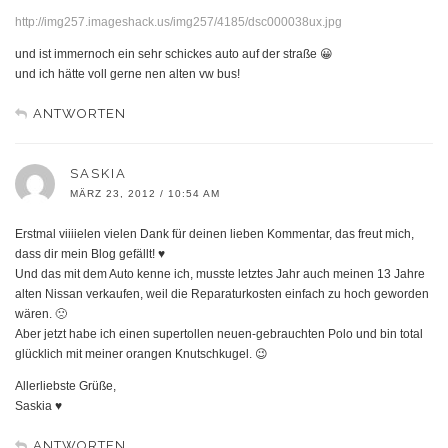
http://img257.imageshack.us/img257/4185/dsc000038ux.jpg
und ist immernoch ein sehr schickes auto auf der straße 😀
und ich hätte voll gerne nen alten vw bus!
ANTWORTEN
SASKIA
MÄRZ 23, 2012 / 10:54 AM
Erstmal viiiielen vielen Dank für deinen lieben Kommentar, das freut mich,
dass dir mein Blog gefällt! ♥
Und das mit dem Auto kenne ich, musste letztes Jahr auch meinen 13 Jahre
alten Nissan verkaufen, weil die Reparaturkosten einfach zu hoch geworden
wären. 🙁
Aber jetzt habe ich einen supertollen neuen-gebrauchten Polo und bin total
glücklich mit meiner orangen Knutschkugel. 😉
Allerliebste Grüße,
Saskia ♥
ANTWORTEN