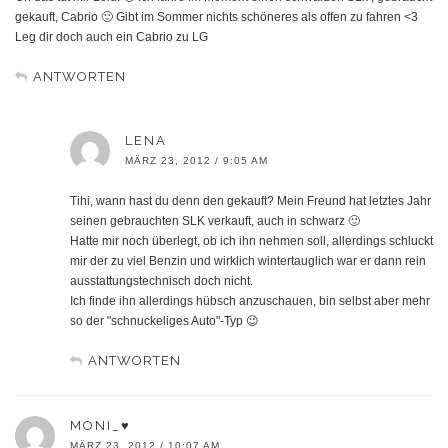
gekauft, Cabrio 🙂 Gibt im Sommer nichts schöneres als offen zu fahren <3
Leg dir doch auch ein Cabrio zu LG
ANTWORTEN
LENA
MÄRZ 23, 2012 / 9:05 AM
Tihi, wann hast du denn den gekauft? Mein Freund hat letztes Jahr
seinen gebrauchten SLK verkauft, auch in schwarz 🙂
Hatte mir noch überlegt, ob ich ihn nehmen soll, allerdings schluckt
mir der zu viel Benzin und wirklich wintertauglich war er dann rein
ausstattungstechnisch doch nicht.
Ich finde ihn allerdings hübsch anzuschauen, bin selbst aber mehr
so der "schnuckeliges Auto"-Typ 😉
ANTWORTEN
MONI_♥
MÄRZ 23, 2012 / 10:07 AM