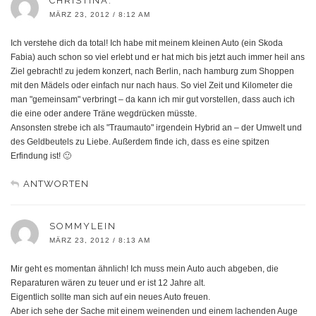
CHRISTINA.
MÄRZ 23, 2012 / 8:12 AM
Ich verstehe dich da total! Ich habe mit meinem kleinen Auto (ein Skoda
Fabia) auch schon so viel erlebt und er hat mich bis jetzt auch immer heil ans
Ziel gebracht! zu jedem konzert, nach Berlin, nach hamburg zum Shoppen
mit den Mädels oder einfach nur nach haus. So viel Zeit und Kilometer die
man "gemeinsam" verbringt – da kann ich mir gut vorstellen, dass auch ich
die eine oder andere Träne wegdrücken müsste.
Ansonsten strebe ich als "Traumauto" irgendein Hybrid an – der Umwelt und
des Geldbeutels zu Liebe. Außerdem finde ich, dass es eine spitzen
Erfindung ist! 🙂
ANTWORTEN
SOMMYLEIN
MÄRZ 23, 2012 / 8:13 AM
Mir geht es momentan ähnlich! Ich muss mein Auto auch abgeben, die
Reparaturen wären zu teuer und er ist 12 Jahre alt.
Eigentlich sollte man sich auf ein neues Auto freuen.
Aber ich sehe der Sache mit einem weinenden und einem lachenden Auge