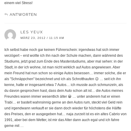
einem viel Stress!
ANTWORTEN
LES YEUX
MÄRZ 23, 2012 / 11:15 AM
Ich selbst habe noch gar keinen Führerschein: irgendwas hat sich immer
verzögert – erst wollte ich ihn nach der Schule machen, dann während des
Studiums, jetzt grad zum Ende des Masterstudiums, aber mal sehen: in der
Stadt, in der ich wohne, ist man nicht wirklich auf Autos angewiesen. Aber
mein Freund hat nun schon so einige Autos besessen… immer solche, die er
als "Schnäppchen" bezeichnet und ich als Schrotthaufen 😉 … seit ich ihn
kenne, hatte er insgesamt etwa 7 Autos… ich musste auch schmunzeln, als
du davon gesprochen hast, dass dein Auto schon alt ist… die Autos meines
Freundes waren immer wesentlich älter 😀 … unter anderem hat er einen
Trabi… er bastelt wahnsinnig gerne an den Autos rum, steckt viel Geld rein
und irgendwann verkauft er sie dann doch wieder für höchstens die Hälfte
des Preises, den er ausgegeben hat… naja zurzeit ist es ein altes Cabrio von
1991, aber bei dem Wetter, ist mir das Alter dann auch egal und ich fahre
gerne mit …