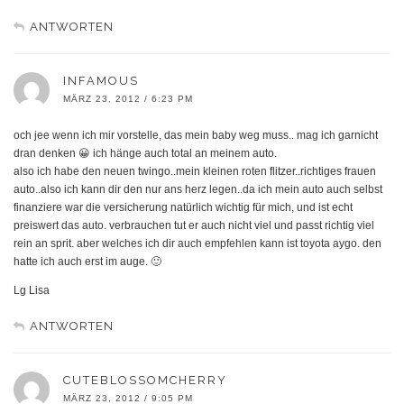
ANTWORTEN
INFAMOUS
MÄRZ 23, 2012 / 6:23 PM
och jee wenn ich mir vorstelle, das mein baby weg muss.. mag ich garnicht
dran denken 😀 ich hänge auch total an meinem auto.
also ich habe den neuen twingo..mein kleinen roten flitzer..richtiges frauen
auto..also ich kann dir den nur ans herz legen..da ich mein auto auch selbst
finanziere war die versicherung natürlich wichtig für mich, und ist echt
preiswert das auto. verbrauchen tut er auch nicht viel und passt richtig viel
rein an sprit. aber welches ich dir auch empfehlen kann ist toyota aygo. den
hatte ich auch erst im auge. 🙂
Lg Lisa
ANTWORTEN
CUTEBLOSSOMCHERRY
MÄRZ 23, 2012 / 9:05 PM