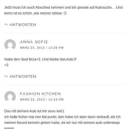
Jetzt muss ich auch Abschied nehmen und bin gerade auf Autosuche… Und
keins ist so schön, wie meiner ist/war. 🙁
ANTWORTEN
ANNA SOFIE
MÄRZ 23, 2012 / 12:29 PM
Habe den Seat Ibiza<3. Und liiiebe das Auto:P
<3
ANTWORTEN
FASHION KITCHEN
MÄRZ 23, 2012 / 12:43 PM
Das mit deinem Auto tut mir sooo leid:(
ich hatte früher mal nen fiat punto, den habe ich aber dann verkauft, als ich
meinen freund kennen gelern habe, da wir nur mit seinem auto unterwegs
waren.