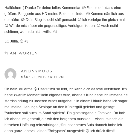
Hallöchen.:) Danke für deine tolles Kommentar. 🙂 Finde cool, dass eine
größere Bloggerin aus HD meine Bilder toll findet. 🙂 Komme nämlich aus
der nähe. 😉 Dein Blog ist echt süß gemacht. 🙂 Ich verfolge ihn gleich mal.
😛 Würde mich über ein gegenseitiges Verfolgen freuen. 🙂 Auch nciht
schlimm, wenn du nicht willst. 🙂
LG Julia. 🙂 <3
ANTWORTEN
ANONYMOUS
MÄRZ 23, 2012 / 6:11 PM
Oh nein, du Arme 🙁 Das tut mir so leid, ich kann dich da total verstehen. Ich
habe zwar im Moment kein eigenes Auto, aber als Kind habe ich immer eine
Mordsbindung zu unseren Autos aufgebaut. In einem Urlaub habe ich sogar
mal meine Lieblings-Schippe an den Kühlergrill gelehnt und gesagt:
"Autochen soll auch im Sand spielen". Da gibts sogar ein Foto von. Da hab
ich aber auch geheult, als wir den hergeben mussten… Aber um noch ein
bisschen Hoffnung reinzubringen, für unser neues Auto danach habe ich
dann ganz liebevoll einen "Babypass" ausgestellt 😉 Ich drück dich!!