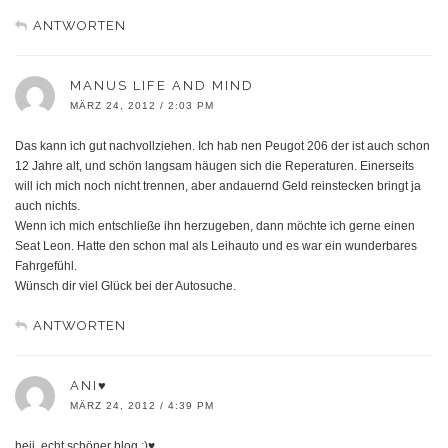
ANTWORTEN
MANUS LIFE AND MIND
MÄRZ 24, 2012 / 2:03 PM
Das kann ich gut nachvollziehen. Ich hab nen Peugot 206 der ist auch schon
12 Jahre alt, und schön langsam häugen sich die Reperaturen. Einerseits
will ich mich noch nicht trennen, aber andauernd Geld reinstecken bringt ja
auch nichts.
Wenn ich mich entschließe ihn herzugeben, dann möchte ich gerne einen
Seat Leon. Hatte den schon mal als Leihauto und es war ein wunderbares
Fahrgefühl.
Wünsch dir viel Glück bei der Autosuche.
ANTWORTEN
ANI♥
MÄRZ 24, 2012 / 4:39 PM
heii, echt schöner blog ;)♥