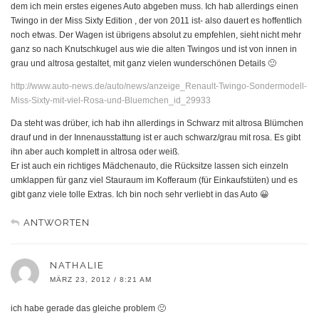
dem ich mein erstes eigenes Auto abgeben muss. Ich hab allerdings einen
Twingo in der Miss Sixty Edition , der von 2011 ist- also dauert es hoffentlich
noch etwas. Der Wagen ist übrigens absolut zu empfehlen, sieht nicht mehr
ganz so nach Knutschkugel aus wie die alten Twingos und ist von innen in
grau und altrosa gestaltet, mit ganz vielen wunderschönen Details 🙂
http://www.auto-news.de/auto/news/anzeige_Renault-Twingo-Sondermodell-
Miss-Sixty-mit-viel-Rosa-und-Bluemchen_id_29933
Da steht was drüber, ich hab ihn allerdings in Schwarz mit altrosa Blümchen
drauf und in der Innenausstattung ist er auch schwarz/grau mit rosa. Es gibt
ihn aber auch komplett in altrosa oder weiß.
Er ist auch ein richtiges Mädchenauto, die Rücksitze lassen sich einzeln
umklappen für ganz viel Stauraum im Kofferaum (für Einkaufstüten) und es
gibt ganz viele tolle Extras. Ich bin noch sehr verliebt in das Auto 😀
ANTWORTEN
NATHALIE
MÄRZ 23, 2012 / 8:21 AM
ich habe gerade das gleiche problem 🙁