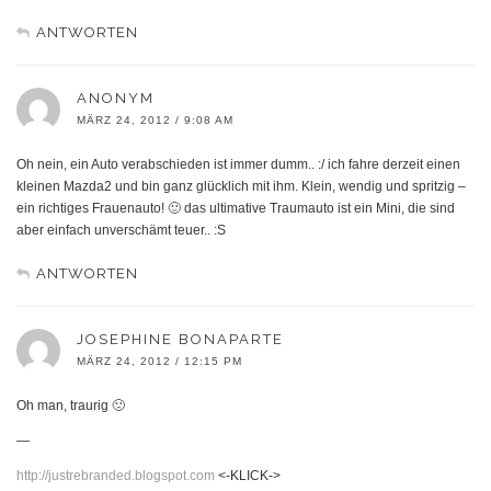
ANTWORTEN
ANONYM
MÄRZ 24, 2012 / 9:08 AM
Oh nein, ein Auto verabschieden ist immer dumm.. :/ ich fahre derzeit einen
kleinen Mazda2 und bin ganz glücklich mit ihm. Klein, wendig und spritzig –
ein richtiges Frauenauto! 🙂 das ultimative Traumauto ist ein Mini, die sind
aber einfach unverschämt teuer.. :S
ANTWORTEN
JOSEPHINE BONAPARTE
MÄRZ 24, 2012 / 12:15 PM
Oh man, traurig 🙁
—
http://justrebranded.blogspot.com
<-KLICK->