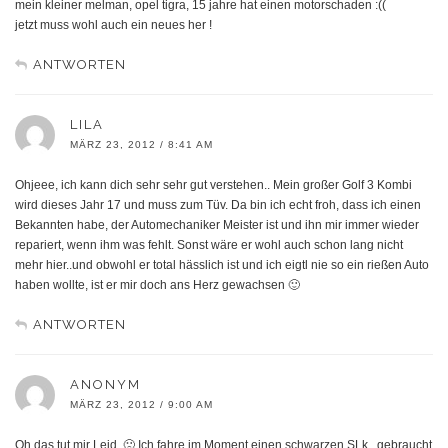
mein kleiner melman, opel tigra, 15 jahre hat einen motorschaden :((
jetzt muss wohl auch ein neues her !
ANTWORTEN
LILA
MÄRZ 23, 2012 / 8:41 AM
Ohjeee, ich kann dich sehr sehr gut verstehen.. Mein großer Golf 3 Kombi
wird dieses Jahr 17 und muss zum Tüv. Da bin ich echt froh, dass ich einen
Bekannten habe, der Automechaniker Meister ist und ihn mir immer wieder
repariert, wenn ihm was fehlt. Sonst wäre er wohl auch schon lang nicht
mehr hier..und obwohl er total hässlich ist und ich eigtl nie so ein rießen Auto
haben wollte, ist er mir doch ans Herz gewachsen 🙂
ANTWORTEN
ANONYM
MÄRZ 23, 2012 / 9:00 AM
Oh das tut mir Leid. 🙁 Ich fahre im Moment einen schwarzen SLk , gebraucht