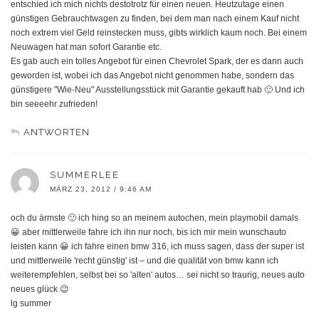
entschied ich mich nichts destotrotz für einen neuen. Heutzutage einen
günstigen Gebrauchtwagen zu finden, bei dem man nach einem Kauf nicht
noch extrem viel Geld reinstecken muss, gibts wirklich kaum noch. Bei einem
Neuwagen hat man sofort Garantie etc.
Es gab auch ein tolles Angebot für einen Chevrolet Spark, der es dann auch
geworden ist, wobei ich das Angebot nicht genommen habe, sondern das
günstigere "Wie-Neu" Ausstellungsstück mit Garantie gekauft hab 🙂 Und ich
bin seeeehr zufrieden!
ANTWORTEN
SUMMERLEE
MÄRZ 23, 2012 / 9:46 AM
och du ärmste 🙂 ich hing so an meinem autochen, mein playmobil damals
😀 aber mittlerweile fahre ich ihn nur noch, bis ich mir mein wunschauto
leisten kann 😀 ich fahre einen bmw 316, ich muss sagen, dass der super ist
und mittlerweile 'recht günstig' ist – und die qualität von bmw kann ich
weiterempfehlen, selbst bei so 'alten' autos… sei nicht so traurig, neues auto
neues glück 😉
lg summer