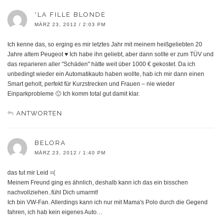
*LA FILLE BLONDE
MÄRZ 23, 2012 / 2:03 PM
Ich kenne das, so erging es mir letztes Jahr mit meinem heißgeliebten 20
Jahre altem Peugeot ♥ Ich habe ihn geliebt, aber dann sollte er zum TÜV und
das reparieren aller "Schäden" hätte weit über 1000 € gekostet. Da ich
unbedingt wieder ein Automatikauto haben wollte, hab ich mir dann einen
Smart geholt, perfekt für Kurzstrecken und Frauen – nie wieder
Einparkprobleme 🙂 Ich komm total gut damit klar.
ANTWORTEN
BELORA
MÄRZ 23, 2012 / 1:40 PM
das tut mir Leid =(
Meinem Freund ging es ähnlich, deshalb kann ich das ein bisschen
nachvollziehen..fühl Dich umarmt!
Ich bin VW-Fan. Allerdings kann ich nur mit Mama's Polo durch die Gegend
fahren, ich hab kein eigenes Auto…