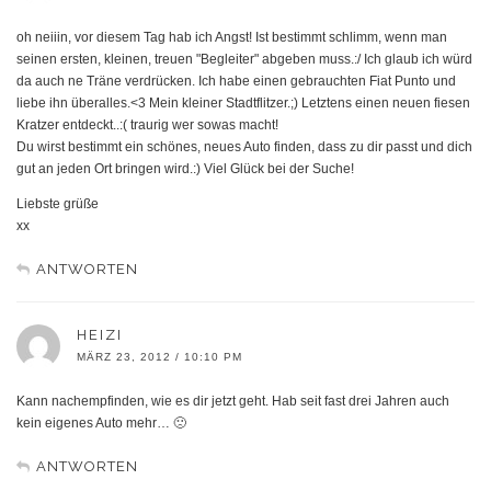
oh neiiin, vor diesem Tag hab ich Angst! Ist bestimmt schlimm, wenn man
seinen ersten, kleinen, treuen "Begleiter" abgeben muss.:/ Ich glaub ich würd
da auch ne Träne verdrücken. Ich habe einen gebrauchten Fiat Punto und
liebe ihn überalles.<3 Mein kleiner Stadtflitzer.;) Letztens einen neuen fiesen
Kratzer entdeckt..:( traurig wer sowas macht!
Du wirst bestimmt ein schönes, neues Auto finden, dass zu dir passt und dich
gut an jeden Ort bringen wird.:) Viel Glück bei der Suche!
Liebste grüße
xx
ANTWORTEN
HEIZI
MÄRZ 23, 2012 / 10:10 PM
Kann nachempfinden, wie es dir jetzt geht. Hab seit fast drei Jahren auch
kein eigenes Auto mehr… 🙁
ANTWORTEN